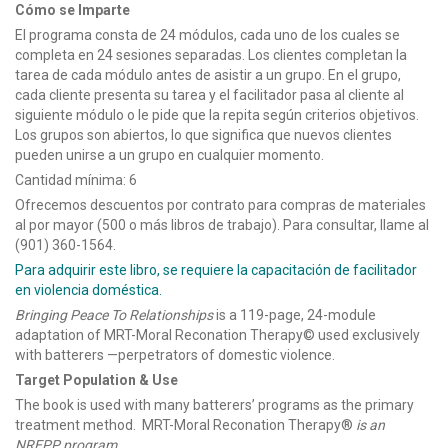
Cómo se Imparte
El programa consta de 24 módulos, cada uno de los cuales se
completa en 24 sesiones separadas. Los clientes completan la
tarea de cada módulo antes de asistir a un grupo. En el grupo,
cada cliente presenta su tarea y el facilitador pasa al cliente al
siguiente módulo o le pide que la repita según criterios objetivos.
Los grupos son abiertos, lo que significa que nuevos clientes
pueden unirse a un grupo en cualquier momento.
Cantidad mínima: 6
Ofrecemos descuentos por contrato para compras de materiales
al por mayor (500 o más libros de trabajo). Para consultar, llame al
(901) 360-1564.
Para adquirir este libro, se requiere la capacitación de facilitador
en violencia doméstica.
Bringing Peace To Relationships
is a 119-page, 24-module
adaptation of MRT-Moral Reconation Therapy© used exclusively
with batterers —perpetrators of domestic violence.
Target Population & Use
The book is used with many batterers’ programs as the primary
treatment method. MRT-Moral Reconation Therapy®
is an
NREPP program
.